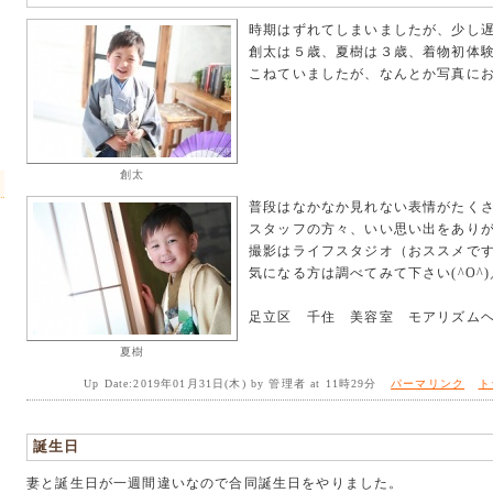
時期はずれてしまいましたが、少し
創太は５歳、夏樹は３歳、着物初体験(
こねていましたが、なんとか写真にお
創太
普段はなかなか見れない表情がたくさん
スタッフの方々、いい思い出をあり
撮影はライフスタジオ（おススメで
気になる方は調べてみて下さい(^O^)
足立区 千住 美容室 モアリズム
夏樹
Up Date:2019年01月31日(木) by 管理者 at 11時29分
パーマリンク
ト
誕生日
妻と誕生日が一週間違いなので合同誕生日をやりました。