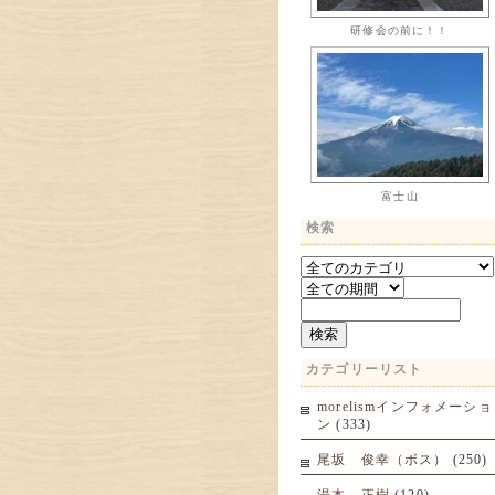
研修会の前に！！
富士山
検索
カテゴリーリスト
morelismインフォメーショ
ン
(333)
尾坂 俊幸（ボス）
(250)