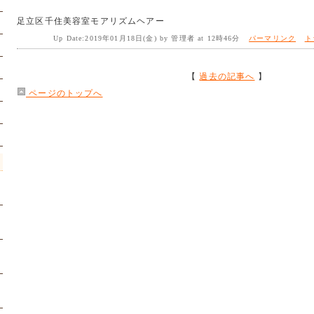
足立区千住美容室モアリズムヘアー
Up Date:2019年01月18日(金) by 管理者 at 12時46分
パーマリンク
ト
【
過去の記事へ
】
ページのトップへ