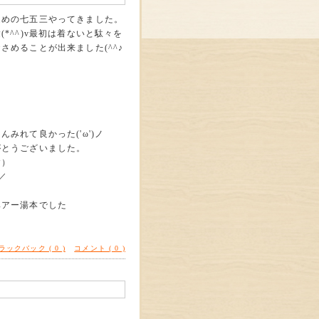
遅めの七五三やってきました。
*^^)v最初は着ないと駄々を
さめることが出来ました(^^♪
みれて良かった('ω')ノ
がとうございました。
す）
／
ヘアー湯本でした
ラックバック ( 0 )
コメント ( 0 )