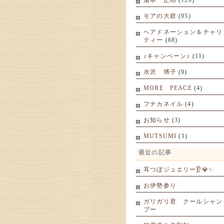
湯本 正樹
(120)
モアの大群
(95)
ヘアドネーション＆チャリ
ティー
(68)
♪キャンペーン♪
(11)
水沢 博子
(9)
MORE PEACE
(4)
フチカネイル
(4)
お知らせ
(3)
MUTSUMI
(1)
最近の記事
耳つぼジュエリー👂💎✨
お伊勢参り
ガリガリ君 クールシャン
プー