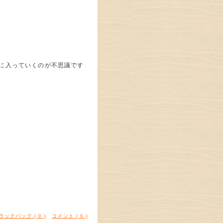
に入っていくのが不思議です
ラックバック ( 0 )
コメント ( 0 )