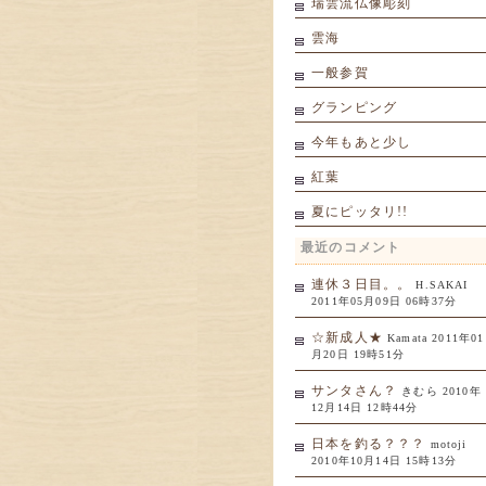
瑞雲流仏像彫刻
雲海
一般参賀
グランピング
今年もあと少し
紅葉
夏にピッタリ!!
最近のコメント
連休３日目。。
H.SAKAI
2011年05月09日 06時37分
☆新成人★
Kamata 2011年01
月20日 19時51分
サンタさん？
きむら 2010年
12月14日 12時44分
日本を釣る？？？
motoji
2010年10月14日 15時13分