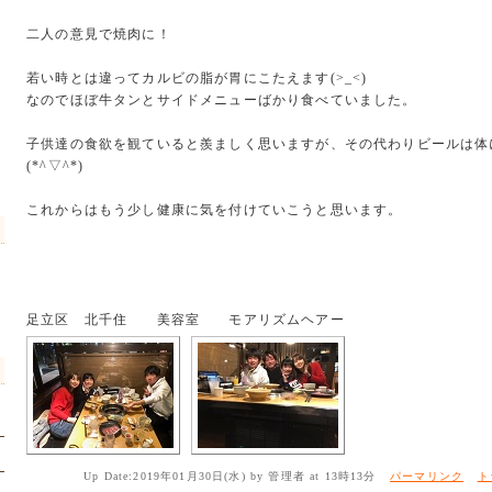
二人の意見で焼肉に！
若い時とは違ってカルビの脂が胃にこたえます(>_<)
なのでほぼ牛タンとサイドメニューばかり食べていました。
子供達の食欲を観ていると羨ましく思いますが、その代わりビールは体
(*^▽^*)
これからはもう少し健康に気を付けていこうと思います。
足立区 北千住 美容室 モアリズムヘアー
Up Date:2019年01月30日(水) by 管理者 at 13時13分
パーマリンク
ト