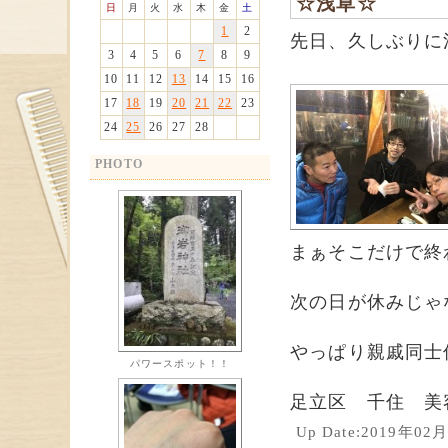
☆浅草☆
日
月
火
水
木
金
土
1
2
先日、久しぶりに
3
4
5
6
7
8
9
10
11
12
13
14
15
16
17
18
19
20
21
22
23
24
25
26
27
28
PHOTO
まぁそこだけで終
次の日が休みじゃ
やっぱり親戚同士
パワースポット！！
足立区 千住 美
Up Date:2019年0