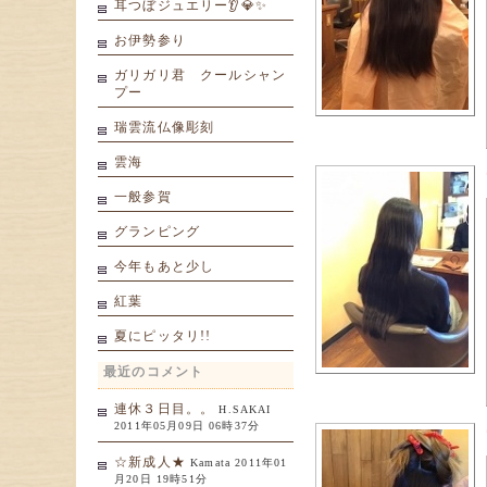
耳つぼジュエリー👂💎✨
お伊勢参り
ガリガリ君 クールシャン
プー
瑞雲流仏像彫刻
雲海
一般参賀
グランピング
今年もあと少し
紅葉
夏にピッタリ!!
最近のコメント
連休３日目。。
H.SAKAI
2011年05月09日 06時37分
☆新成人★
Kamata 2011年01
月20日 19時51分