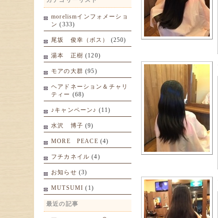
カテゴリーリスト
morelismインフォメーショ
ン
(333)
尾坂 俊幸（ボス）
(250)
湯本 正樹
(120)
モアの大群
(95)
ヘアドネーション＆チャリ
ティー
(68)
♪キャンペーン♪
(11)
水沢 博子
(9)
MORE PEACE
(4)
フチカネイル
(4)
お知らせ
(3)
MUTSUMI
(1)
最近の記事