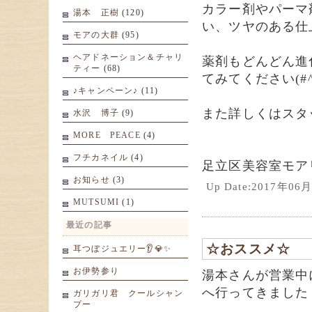
カラー剤やパーマ
湯本 正樹
(120)
い、ツヤのある仕
モアの大群
(95)
ヘアドネーション＆チャリ
薬剤もどんどん進
ティー
(68)
てみてください(#^.
♪キャンペーン♪
(11)
また詳しくはスタ
水沢 博子
(9)
MORE PEACE
(4)
フチカネイル
(4)
足立区美容室モア
お知らせ
(3)
Up Date:2017年0
MUTSUMI
(1)
最近の記事
☆おススメ☆
耳つぼジュエリー👂💎✨
お伊勢参り
湯本さんが営業中
へ行ってきました
ガリガリ君 クールシャン
プー