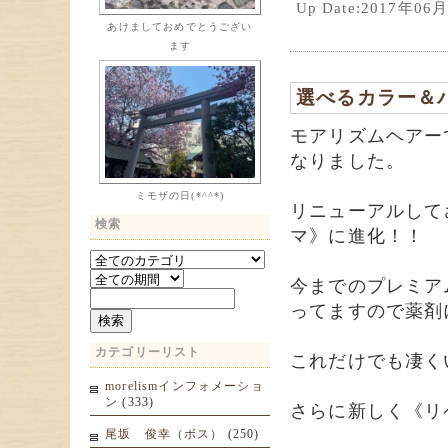
Up Date:2017年0
あけましておめでとうござい
ます
選べるカラー＆
モアリズムヘアー
なりました。
ミモザの日(*^^*)
リニューアルして
検索
マ》に進化！！
今までのプレミア
ってますので薬剤
カテゴリーリスト
これだけでも凄く
morelismインフォメーショ
ン
(333)
さらに新しく《リ
尾坂 俊幸（ボス）
(250)