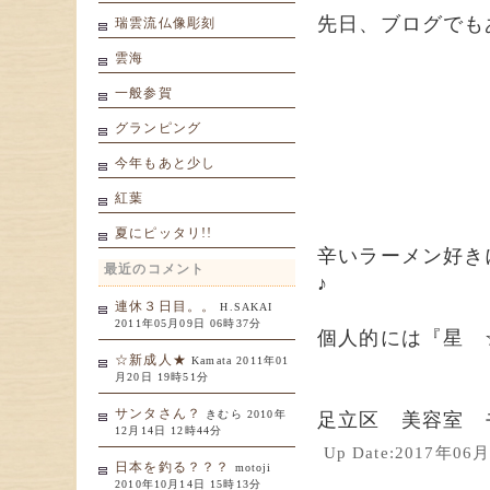
先日、ブログでも
瑞雲流仏像彫刻
雲海
一般参賀
グランピング
今年もあと少し
紅葉
夏にピッタリ!!
辛いラーメン好き
最近のコメント
♪
連休３日目。。
H.SAKAI
2011年05月09日 06時37分
個人的には『星 
☆新成人★
Kamata 2011年01
月20日 19時51分
サンタさん？
きむら 2010年
足立区 美容室 
12月14日 12時44分
Up Date:2017年0
日本を釣る？？？
motoji
2010年10月14日 15時13分