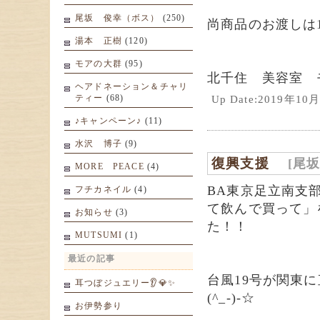
尾坂 俊幸（ボス）
(250)
尚商品のお渡しは1
湯本 正樹
(120)
モアの大群
(95)
北千住 美容室 
ヘアドネーション＆チャリ
ティー
(68)
Up Date:2019年1
♪キャンペーン♪
(11)
水沢 博子
(9)
復興支援
[尾
MORE PEACE
(4)
BA東京足立南支
フチカネイル
(4)
て飲んで買って」
お知らせ
(3)
た！！
MUTSUMI
(1)
最近の記事
台風19号が関東
耳つぼジュエリー👂💎✨
(^_-)-☆
お伊勢参り