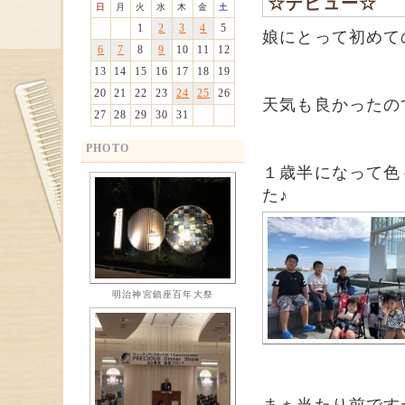
☆デビュー☆
日
月
火
水
木
金
土
1
2
3
4
5
娘にとって初めて
6
7
8
9
10
11
12
13
14
15
16
17
18
19
20
21
22
23
24
25
26
天気も良かったの
27
28
29
30
31
PHOTO
１歳半になって色
た♪
明治神宮鎮座百年大祭