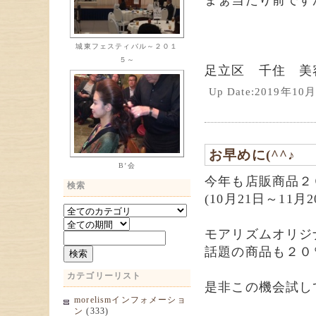
まぁ当たり前です
城東フェスティバル～２０１
５～
足立区 千住 美
Up Date:2019年1
お早めに(^^♪
B’会
今年も店販商品２
検索
(10月21日～11
モアリズムオリジ
話題の商品も２０
カテゴリーリスト
是非この機会試して
morelismインフォメーショ
ン
(333)