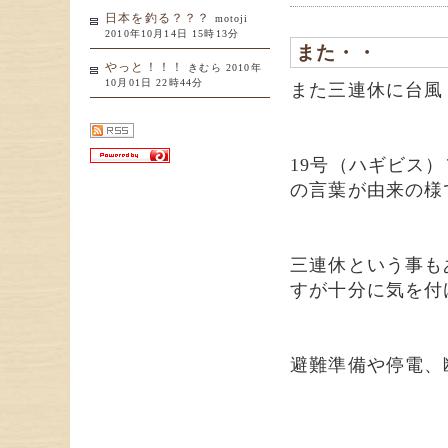
日本を釣る？？？
motoji
2010年10月14日 15時13分
また・・
やっと！！！
きむら 2010年
10月01日 22時44分
また三連休に台風
19号（ハギビス
の言葉が由来の様
三連休という事も
すが十分に気を付け
避難準備や停電、