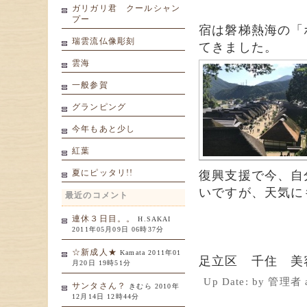
ガリガリ君 クールシャン
プー
宿は磐梯熱海の「
瑞雲流仏像彫刻
てきました。
雲海
一般参賀
グランピング
今年もあと少し
紅葉
夏にピッタリ!!
復興支援で今、自
いですが、天気に
最近のコメント
連休３日目。。
H.SAKAI
2011年05月09日 06時37分
☆新成人★
Kamata 2011年01
足立区 千住 美
月20日 19時51分
Up Date: by 管理者
サンタさん？
きむら 2010年
12月14日 12時44分