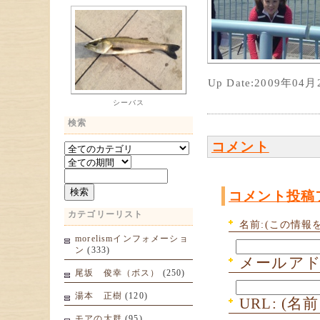
Up Date:2009年04
シーバス
検索
コメント
コメント投稿
カテゴリーリスト
名前:(この情報
morelismインフォメーショ
ン
(333)
メールアド
尾坂 俊幸（ボス）
(250)
湯本 正樹
(120)
URL: 
モアの大群
(95)