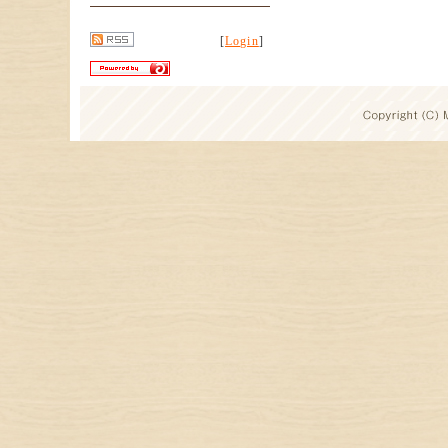
[
Login
]