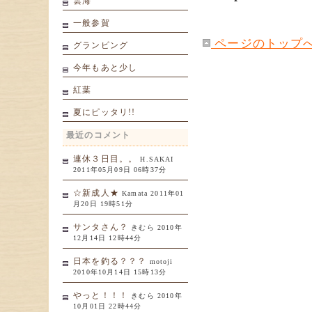
雲海
一般参賀
ページのトップ
グランピング
今年もあと少し
紅葉
夏にピッタリ!!
最近のコメント
連休３日目。。
H.SAKAI
2011年05月09日 06時37分
☆新成人★
Kamata 2011年01
月20日 19時51分
サンタさん？
きむら 2010年
12月14日 12時44分
日本を釣る？？？
motoji
2010年10月14日 15時13分
やっと！！！
きむら 2010年
10月01日 22時44分