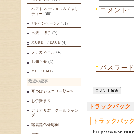
コメント:
ヘアドネーション＆チャリ
ティー
(68)
♪キャンペーン♪
(11)
水沢 博子
(9)
MORE PEACE
(4)
フチカネイル
(4)
お知らせ
(3)
パスワード:
MUTSUMI
(1)
最近の記事
耳つぼジュエリー👂💎✨
お伊勢参り
トラックバック
ガリガリ君 クールシャン
プー
トラックバック
瑞雲流仏像彫刻
http://www.mor