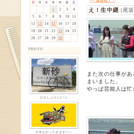
<< 講習会！！
日
月
火
水
木
金
土
え！生中継
[尾
1
2
3
4
5
6
7
8
9
10
11
12
13
14
15
16
17
18
19
20
21
22
23
24
25
26
27
28
29
30
PHOTO
また次の仕事があ
まいました。
やっぱ芸能人は忙
ひさしぶりに(^^)/
今年も行ってきます(^^♪