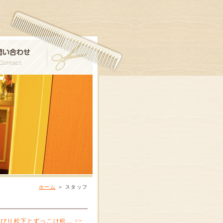
ホーム
＞
スタッフ
ぴり松下とずっこけ松... >>