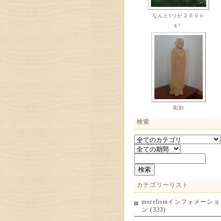
なんと1つが２００ｋ
g！
彫刻
検索
カテゴリーリスト
morelismインフォメーショ
ン
(333)