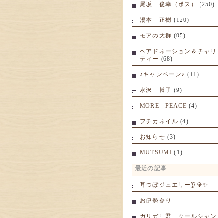
尾坂 俊幸（ボス）
(250)
湯本 正樹
(120)
モアの大群
(95)
ヘアドネーション＆チャリ
ティー
(68)
♪キャンペーン♪
(11)
水沢 博子
(9)
MORE PEACE
(4)
フチカネイル
(4)
お知らせ
(3)
MUTSUMI
(1)
最近の記事
耳つぼジュエリー👂💎✨
お伊勢参り
ガリガリ君 クールシャン