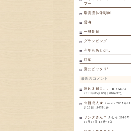
プー
瑞雲流仏像彫刻
雲海
一般参賀
グランピング
今年もあと少し
紅葉
夏にピッタリ!!
最近のコメント
連休３日目。。
H.SAKAI
2011年05月09日 06時37分
☆新成人★
Kamata 2011年01
月20日 19時51分
サンタさん？
きむら 2010年
12月14日 12時44分