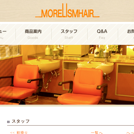
スタッフ
<< 初滑り
一覧へ
へっ