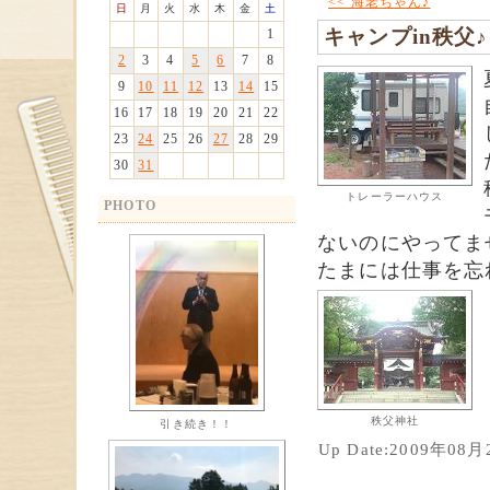
<< 海老ちゃん♪
日
月
火
水
木
金
土
キャンプin秩父
1
2
3
4
5
6
7
8
9
10
11
12
13
14
15
16
17
18
19
20
21
22
23
24
25
26
27
28
29
30
31
トレーラーハウス
PHOTO
ないのにやってま
たまには仕事を忘
秩父神社
引き続き！！
Up Date:2009年08