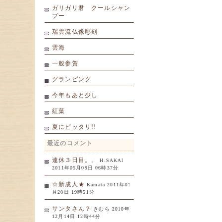
ガリガリ君 クールシャン
プー
瑞雲流仏像彫刻
雲海
一般参賀
グランピング
今年もあと少し
紅葉
夏にピッタリ!!
最近のコメント
連休３日目。。
H.SAKAI
2011年05月09日 06時37分
☆新成人★
Kamata 2011年01
月20日 19時51分
サンタさん？
きむら 2010年
12月14日 12時44分