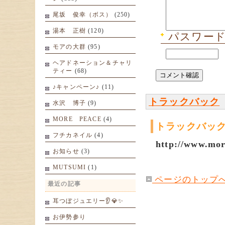
尾坂 俊幸（ボス）
(250)
湯本 正樹
(120)
パスワード:
モアの大群
(95)
ヘアドネーション＆チャリ
ティー
(68)
♪キャンペーン♪
(11)
トラックバック
水沢 博子
(9)
MORE PEACE
(4)
トラックバック
フチカネイル
(4)
http://www.mor
お知らせ
(3)
MUTSUMI
(1)
ページのトップ
最近の記事
耳つぼジュエリー👂💎✨
お伊勢参り