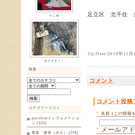
足立区 北千住 
十二単
Up Date:2018年11
滝のぞき！！
検索
コメント
コメント投稿
カテゴリーリスト
名前:(この情報
morelismインフォメーショ
ン
(333)
メールアド
尾坂 俊幸（ボス）
(250)