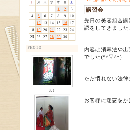
<< 10年振りぐらいかな
日
月
火
水
木
金
土
講習会
1
2
3
4
5
6
7
8
9
10
先日の美容組合講
11
12
13
14
15
16
17
認をしてきました
18
19
20
21
22
23
24
25
26
27
28
29
30
PHOTO
内容は消毒法や出
でした(*^▽^*)
ただ慣れない法律
見学
お客様に迷惑をか