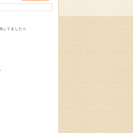
戦してました☆
♪