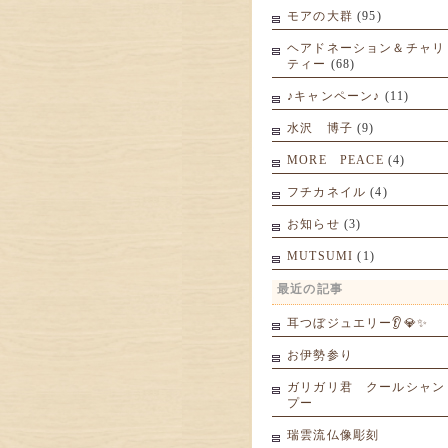
モアの大群
(95)
ヘアドネーション＆チャリ
ティー
(68)
♪キャンペーン♪
(11)
水沢 博子
(9)
MORE PEACE
(4)
フチカネイル
(4)
お知らせ
(3)
MUTSUMI
(1)
最近の記事
耳つぼジュエリー👂💎✨
お伊勢参り
ガリガリ君 クールシャン
プー
瑞雲流仏像彫刻