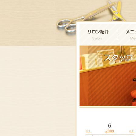
6
<<
>>
2009