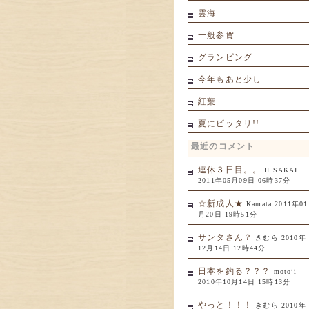
雲海
一般参賀
グランピング
今年もあと少し
紅葉
夏にピッタリ!!
最近のコメント
連休３日目。。
H.SAKAI
2011年05月09日 06時37分
☆新成人★
Kamata 2011年01
月20日 19時51分
サンタさん？
きむら 2010年
12月14日 12時44分
日本を釣る？？？
motoji
2010年10月14日 15時13分
やっと！！！
きむら 2010年