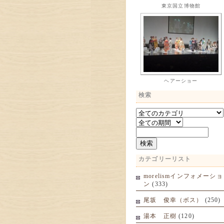
東京国立博物館
ヘアーショー
検索
カテゴリーリスト
morelismインフォメーショ
ン
(333)
尾坂 俊幸（ボス）
(250)
湯本 正樹
(120)