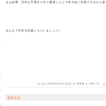
まぁ結果、日本は予選を２位で通過したんで本大会に出場できるから楽
みんなで日本を応援しちゃいましょう♪
Up Date:2009年06月18日(木) by 管理者 at 10時17分
ト
コメント