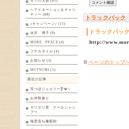
モアの大群
(95)
ヘアドネーション＆チャリ
ティー
(68)
トラックバック
♪キャンペーン♪
(11)
トラックバック
水沢 博子
(9)
http://www.mor
MORE PEACE
(4)
フチカネイル
(4)
お知らせ
(3)
ページのトップ
MUTSUMI
(1)
最近の記事
耳つぼジュエリー👂💎✨
お伊勢参り
ガリガリ君 クールシャン
プー
瑞雲流仏像彫刻