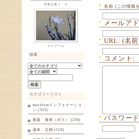
天気も良く 🎶
名前:(この情報
メールアド
URL: 
マイブーム
検索
コメント:
カテゴリーリスト
morelismインフォメーショ
ン
(333)
パスワード:
尾坂 俊幸（ボス）
(250)
湯本 正樹
(120)