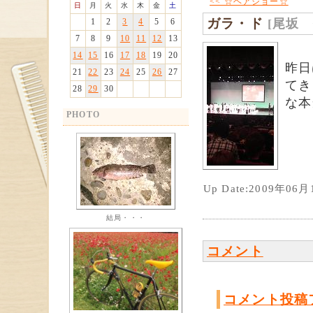
<< ☆ヘアショー☆
日
月
火
水
木
金
土
ガラ・ド
[尾坂
1
2
3
4
5
6
7
8
9
10
11
12
13
14
15
16
17
18
19
20
昨日
21
22
23
24
25
26
27
てき
28
29
30
な本
PHOTO
Up Date:2009年06
結局・・・
コメント
コメント投稿