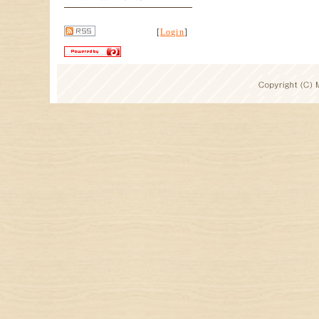
[
Login
]