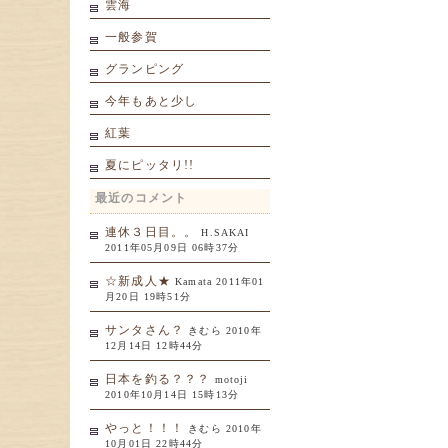
雲海
一般参賀
グランピング
今年もあと少し
紅葉
夏にピッタリ!!
最近のコメント
連休３日目。。
H.SAKAI
2011年05月09日 06時37分
☆新成人★
Kamata 2011年01
月20日 19時51分
サンタさん？
きむら 2010年
12月14日 12時44分
日本を釣る？？？
motoji
2010年10月14日 15時13分
やっと！！！
きむら 2010年
10月01日 22時44分